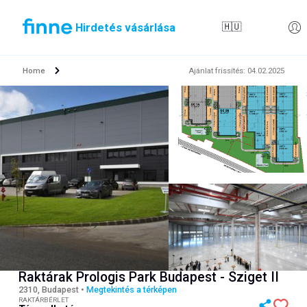
Hirdetés vásárlása
🇭🇺
Home
Ajánlat frissítés
:
04.02.2025
Raktárak Prologis Park Budapest - Sziget II
2310, Budapest
•
Megtekintés a térképen
RAKTÁRBÉRLET