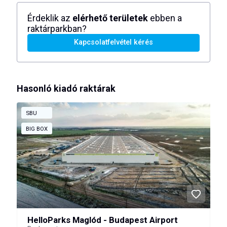
Érdeklik az
elérhető területek
ebben a
raktárparkban?
Kapcsolatfelvétel kérés
Hasonló kiadó raktárak
SBU
BIG BOX
HelloParks Maglód - Budapest Airport