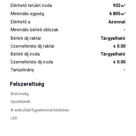
Elérhető terület iroda
932
2
m
Minimális egység
6 805
2
m
Elérhető a
Azonnal
Minimális bérleti időszak
-
Bérleti díj raktár
Tárgyalható
Üzemeltetési díj raktár
0.00
€
Bérleti díj iroda
Tárgyalható
Üzemeltetési díj iroda
0.00
€
Tanúsítvány
-
Felszereltség
Biztonság
Sprinklerek
A weboldal figyelemmel kísérése
LED