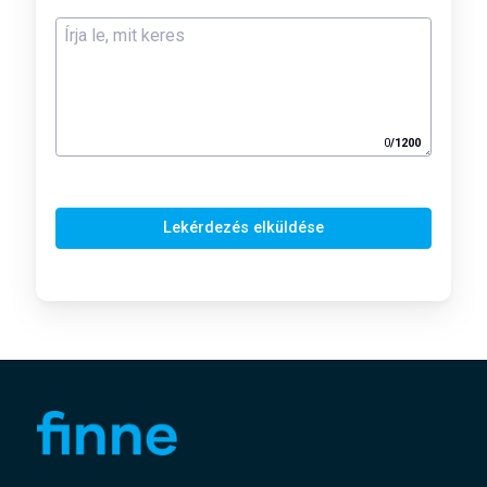
0
/
1200
Lekérdezés elküldése