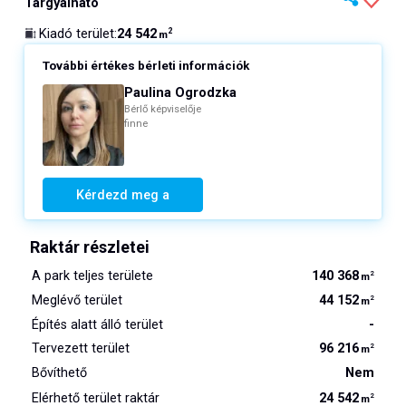
Tárgyalható
24 542
Kiadó terület
:
2
m
További értékes bérleti információk
Paulina Ogrodzka
Bérlő képviselője
finne
Kérdezd meg a
Raktár részletei
A park teljes területe
140 368
2
m
Meglévő terület
44 152
2
m
Építés alatt álló terület
-
Tervezett terület
96 216
2
m
Bővíthető
Nem
Elérhető terület raktár
24 542
2
m