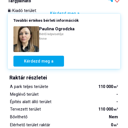
Tárgyalható
Kiadó terület
:
Kérdezd meg a
További értékes bérleti információk
Paulina Ogrodzka
Bérlő képviselője
finne
Kérdezd meg a
Raktár részletei
A park teljes területe
110 000
2
m
Meglévő terület
-
Építés alatt álló terület
-
Tervezett terület
110 000
2
m
Bővíthető
Nem
Elérhető terület raktár
0
2
m