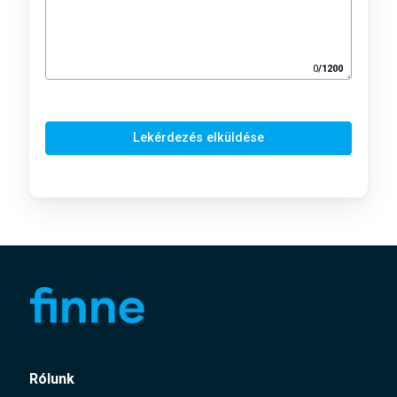
0
/
1200
Lekérdezés elküldése
Rólunk