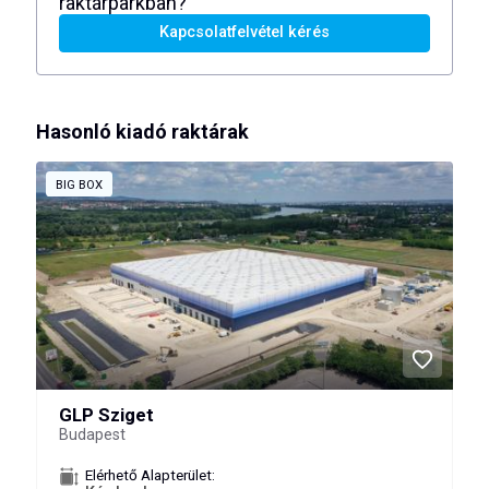
raktárparkban?
Kapcsolatfelvétel kérés
Hasonló kiadó raktárak
BIG BOX
GLP Sziget
Budapest
Elérhető Alapterület: