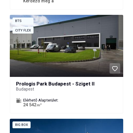
Kérdezd meg a
BTS
CITY FLEX
Prologis Park Budapest - Sziget II
Budapest
Elérhető Alapterület:
24 542
2
m
BIG BOX