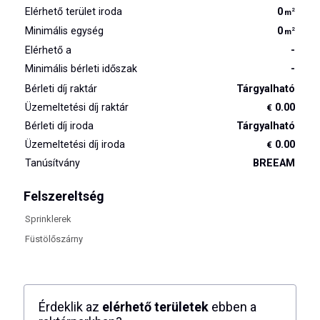
Elérhető terület iroda
0
2
m
Minimális egység
0
2
m
Elérhető a
-
Minimális bérleti időszak
-
Bérleti díj raktár
Tárgyalható
Üzemeltetési díj raktár
0.00
€
Bérleti díj iroda
Tárgyalható
Üzemeltetési díj iroda
0.00
€
Tanúsítvány
BREEAM
Felszereltség
Sprinklerek
Füstölőszárny
Érdeklik az
elérhető területek
ebben a