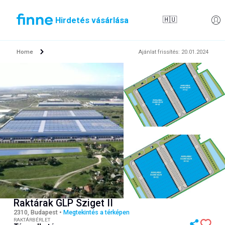
Hirdetés vásárlása
🇭🇺
Home
Ajánlat frissítés
:
20.01.2024
Raktárak GLP Sziget II
2310, Budapest
•
Megtekintés a térképen
RAKTÁRBÉRLET