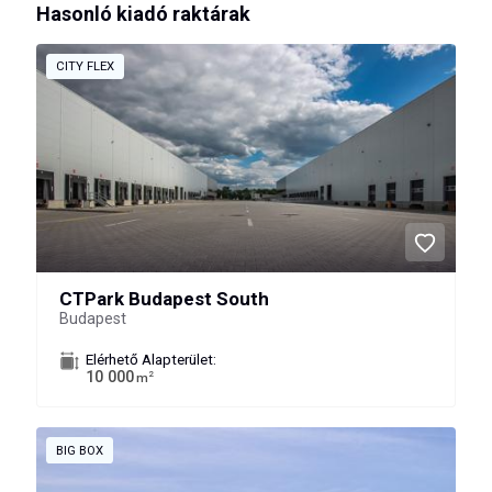
Hasonló kiadó raktárak
CITY FLEX
CTPark Budapest South
Budapest
Elérhető Alapterület:
10 000
2
m
BIG BOX