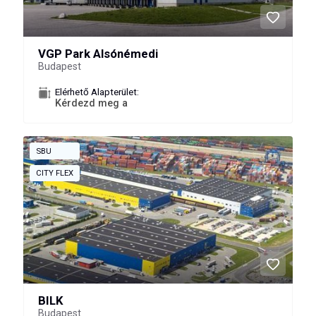
VGP Park Alsónémedi
Budapest
Elérhető Alapterület:
Kérdezd meg a
SBU
CITY FLEX
BILK
Budapest