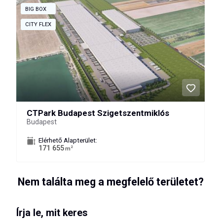
BIG BOX
CITY FLEX
CTPark Budapest Szigetszentmiklós
Budapest
Elérhető Alapterület:
171 655
2
m
Nem találta meg a megfelelő területet?
Írja le, mit keres