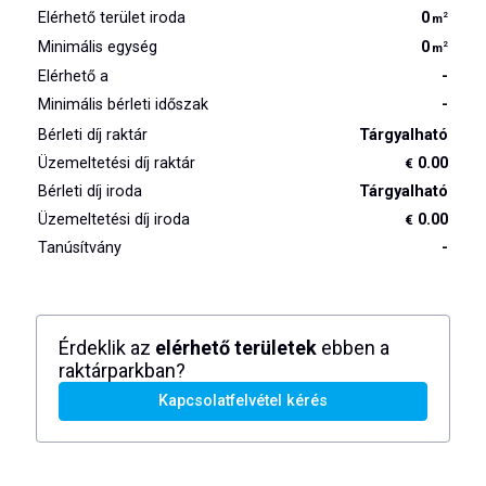
Elérhető terület iroda
0
2
m
Minimális egység
0
2
m
Elérhető a
-
Minimális bérleti időszak
-
Bérleti díj raktár
Tárgyalható
Üzemeltetési díj raktár
0.00
€
Bérleti díj iroda
Tárgyalható
Üzemeltetési díj iroda
0.00
€
Tanúsítvány
-
Érdeklik az
elérhető területek
ebben a
raktárparkban?
Kapcsolatfelvétel kérés