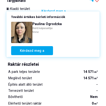
Tárgyalható
Kiadó terület
:
Kérdezd meg a
További értékes bérleti információk
Paulina Ogrodzka
Bérlő képviselője
finne
Kérdezd meg a
Raktár részletei
A park teljes területe
14 571
2
m
Meglévő terület
14 571
2
m
Építés alatt álló terület
-
Tervezett terület
-
Bővíthető
Nem
Elérhető terület raktár
0
2
m