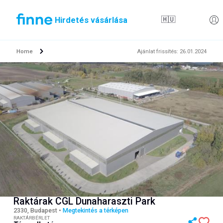
Hirdetés vásárlása
🇭🇺
Home
Ajánlat frissítés
:
26.01.2024
Raktárak CGL Dunaharaszti Park
2330, Budapest
•
Megtekintés a térképen
RAKTÁRBÉRLET